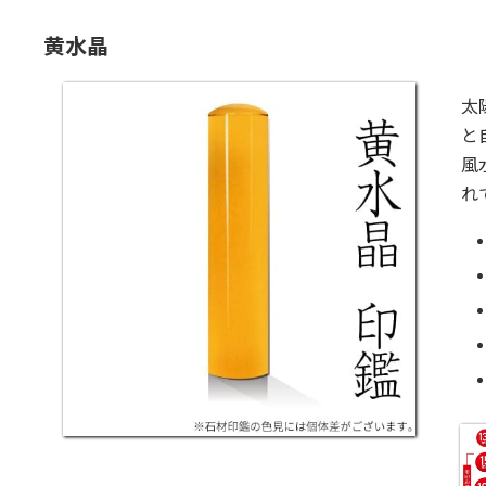
黄水晶
太
と
風
れ