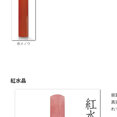
赤メノウ
紅水晶
慈
真
れ