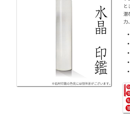
と
潜
力