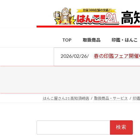
コ
ナ
ン
ビ
テ
ゲ
ン
ー
ツ
シ
TOP
取扱商品
印鑑・はんこ
へ
ョ
ス
ン
2026/02/26/
春の印鑑フェア開催
キ
に
ッ
移
プ
動
はんこ屋さん21 高知須崎店
取扱商品・サービス
印
検
索: