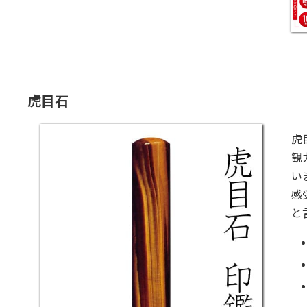
虎目石
虎
観
い
感
と