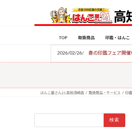
コ
ナ
ン
ビ
テ
ゲ
ン
ー
ツ
シ
TOP
取扱商品
印鑑・はんこ
へ
ョ
ス
ン
2026/02/26/
春の印鑑フェア開催
キ
に
ッ
移
プ
動
はんこ屋さん21 高知須崎店
取扱商品・サービス
印
検
索: